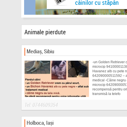
câinilor cu stăpân
Animale pierdute
Mediaș, Sibiu
-un Golden Retriever c
microcip 94100001138
Havanez alb cu pete n
642090000511592 – af
medical -Câine negru d
microcip 64209000051
recompensă pentru oric
transmisă la telefo
Tel: 0744609354
Holboca, Iași