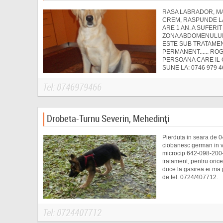
RASA LABRADOR, M
CREM, RASPUNDE LA
ARE 1 AN. A SUFERIT
ZONA ABDOMENULUI 
ESTE SUB TRATAME
PERMANENT...... RO
PERSOANA CARE IL 
SUNE LA: 0746 979 4
Tel: 0746979466
Drobeta-Turnu Severin, Mehedinți
Pierduta in seara de 
ciobanesc german in va
microcip 642-098-20
tratament, pentru orice
duce la gasirea ei ma p
de tel. 0724/407712.
Tel: 0724407712