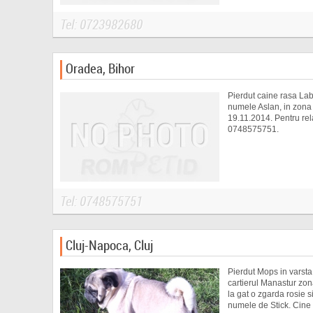
Tel: 0723982680
Oradea, Bihor
Pierdut caine rasa Lab
numele Aslan, in zona
19.11.2014. Pentru relat
0748575751.
Tel: 0748575751
Cluj-Napoca, Cluj
Pierdut Mops in varsta 
cartierul Manastur zo
la gat o zgarda rosie 
numele de Stick. Cine 