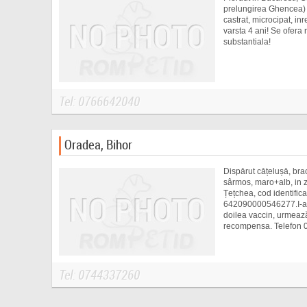
prelungirea Ghencea) 
castrat, microcipat, in
varsta 4 ani! Se ofer
substantiala!
Tel: 0766642040
Oradea, Bihor
Dispărut cățelușă, br
sârmos, maro+alb, in
Țețchea, cod identific
642090000546277.I-a f
doilea vaccin, urmează
recompensa. Telefon
Tel: 0744337260