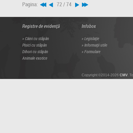
Pagina:
72 / 74
Registre de evidență
Infobox
Câini cu stăpân
Legislație
Pisici cu stăpân
Informații utile
Dihori cu stăpân
Formulare
Animale exotice
Copyright ©2014-2026
CMV
. T