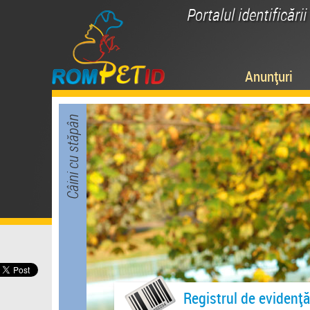
Portalul identificări
Anunțuri
Câini cu stăpân
Registrul de evidență