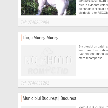
informatii la tel. 0740
este in evidenta veter
de sanatate si se afla
distribuiti, ofer REC
Tel: 0740262984
Târgu Mureș, Mureș
S-a pierdut un catel ra
luni, mascul cu nr de 
642090000018660 inre
ofera recompensa .
Tel: 0740031202
Municipiul București, București
Pierdut in Bucuresti, Ca