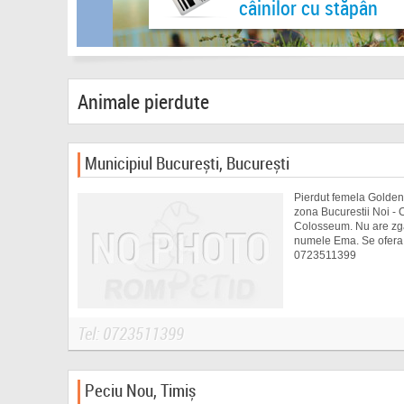
câinilor cu stăpân
Animale pierdute
Municipiul București, București
Pierdut femela Golden 
zona Bucurestii Noi - 
Colosseum. Nu are zg
numele Ema. Se ofera
0723511399
Tel: 0723511399
Peciu Nou, Timiș