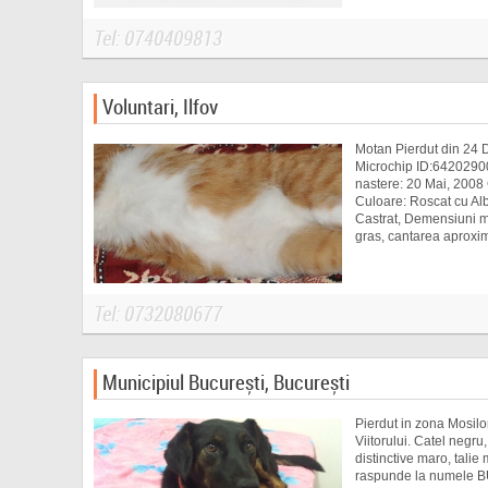
Tel: 0740409813
Voluntari, Ilfov
Motan Pierdut din 24 
Microchip ID:642029
nastere: 20 Mai, 2008 
Culoare: Roscat cu Alb 
Castrat, Demensiuni m
gras, cantarea aproxim
Tel: 0732080677
Municipiul București, București
Pierdut in zona Mosil
Viitorului. Catel negr
distinctive maro, talie
raspunde la numele B