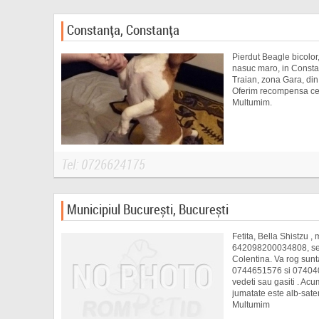
Constanța, Constanța
Pierdut Beagle bicolor
nasuc maro, in Consta
Traian, zona Gara, din
Oferim recompensa cel
Multumim.
Tel: 0726624175
Municipiul București, București
Fetita, Bella Shistzu , 
642098200034808, sec
Colentina. Va rog sunta
0744651576 si 07404
vedeti sau gasiti . Acu
jumatate este alb-sate
Multumim