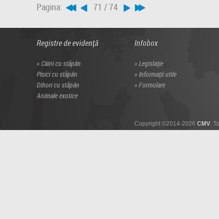
Pagina:
71 / 74
Registre de evidență
Infobox
Câini cu stăpân
Legislație
Pisici cu stăpân
Informații utile
Dihori cu stăpân
Formulare
Animale exotice
Copyright ©2014-2026
CMV
. T