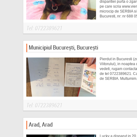
disparitiei purta o zg
pe care scria www.vier
microcip de SERBIA si e
Bucuresti, nr: nr 688
Tel: 0722389621
Municipiul București, București
Pierdut in Bucuresti (
Viitorului), in noaptea
vedeti, rugam contactat
de tel 0722389621. Ca
de SERBIA. Multumim
Tel: 0722389621
Arad, Arad
Lucky a disparut in 20