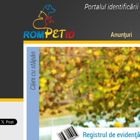
Portalul identificări
Anunțuri
Câini cu stăpân
Registrul de evidență