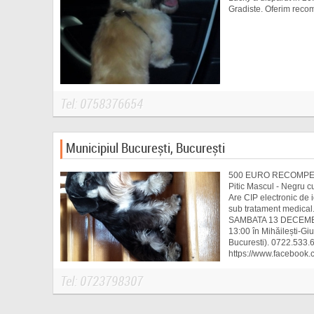
Gradiste. Oferim reco
Tel: 0758376654
Municipiul București, București
500 EURO RECOMPE
Pitic Mascul - Negru cu
Are CIP electronic de i
sub tratament medica
SAMBATA 13 DECEMBR
13:00 în Mihăilești-Gi
Bucuresti). 0722.533.
https://www.facebook.
gasim-pe-TONI/62231
Tel: 0723798307