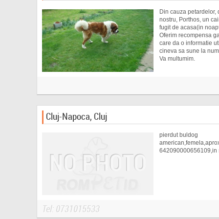
Din cauza petardelor, d
nostru, Porthos, un cai
fugit de acasa(in noap
Oferim recompensa gas
care da o informatie ut
cineva sa sune la nu
Va multumim.
Cluj-Napoca, Cluj
pierdut buldog
american,femela,aproxi
642090000656109,in s
Tel: 0731015533