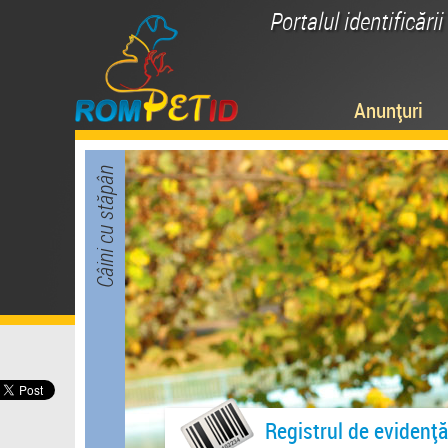
Portalul identificări
Anunțuri
Câini cu stăpân
Registrul de evidență