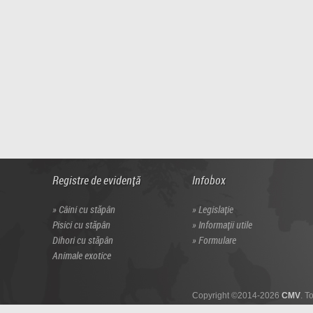
Registre de evidență
Infobox
Câini cu stăpân
Legislație
Pisici cu stăpân
Informații utile
Dihori cu stăpân
Formulare
Animale exotice
Copyright ©2014-2026
CMV
. T