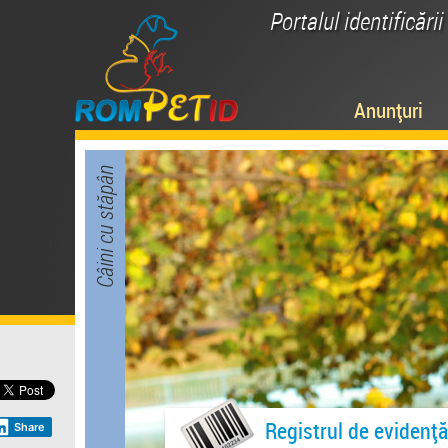
Portalul identificări
Anunțuri
Câini cu stăpân
Registrul de evidență
Share