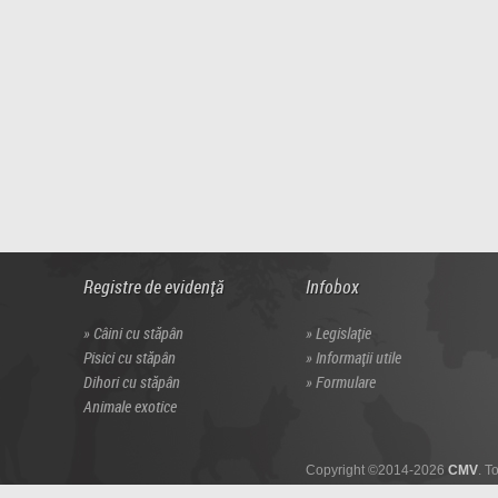
Registre de evidență
Infobox
Câini cu stăpân
Legislație
Pisici cu stăpân
Informații utile
Dihori cu stăpân
Formulare
Animale exotice
Copyright ©2014-2026
CMV
. T