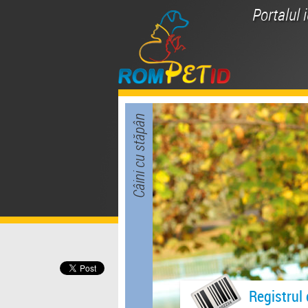
Portalul 
Câini cu stăpân
Registrul 