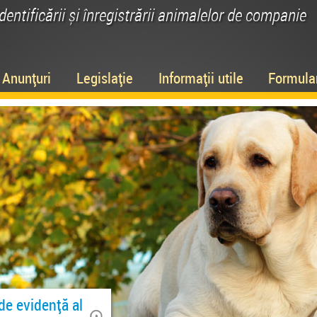
identificării și înregistrării animalelor de companie
Anunțuri
Legislație
Informații utile
Formula
de evidență al