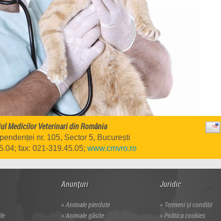
ul Medicilor Veterinari din România
pendenței nr. 105, Sector 5, București
45.04; fax: 021-319.45.05;
www.cmvro.ro
Anunțuri
Juridic
Animale pierdute
Termeni și condiţii
ile
Animale găsite
Politica cookies