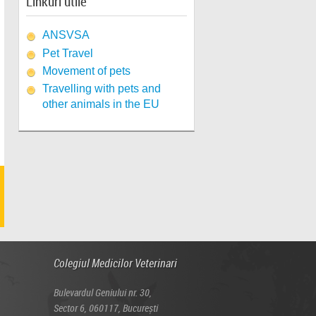
Linkuri utile
ANSVSA
Pet Travel
Movement of pets
Travelling with pets and
other animals in the EU
Colegiul Medicilor Veterinari
Bulevardul Geniului nr. 30,
Sector 6, 060117, București