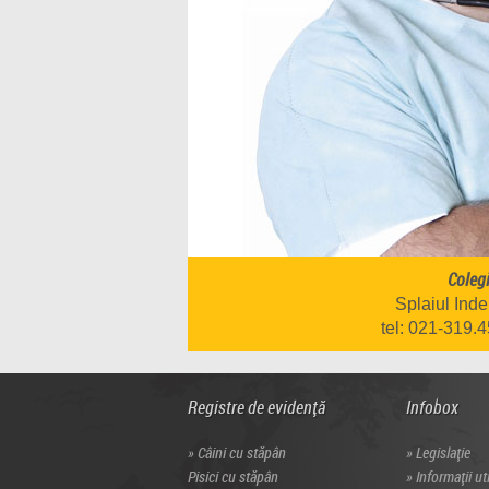
Colegi
Splaiul Inde
tel: 021-319.
Registre de evidență
Infobox
Câini cu stăpân
Legislație
Pisici cu stăpân
Informații ut