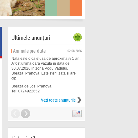
pisicilor cu stă
dihorilor c
animale
Ultimele anunțuri
Animale pierdute
Animale pierdute
02.08.2026
Nala este o catelusa de aproximativ 1 an.
Negruta a plecat în urma cu o zi
A fost ultima oara vazuta in data de
curtea noastră, fiind strigata de 
30.07.2026 in zona Podu Vadului,
în zona Dealul Malului. Este me
Breaza, Prahova. Este sterilizata si are
Ogar Irlandez, bot mustăcios, de
cip.
mare, culoare neagră cu pată al
piept. Este sterilizată și microcip
Breaza de Jos, Prahova
jur de 8-9 luni.
Tel: 0724922652
Râmnicu Vâlcea, Vâlcea
Vezi toate anunţurile
Tel: 0756943199
Vezi toate anu