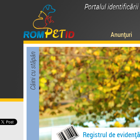
Portalul identificări
Anunțuri
Câini cu stăpân
Registrul de evidență