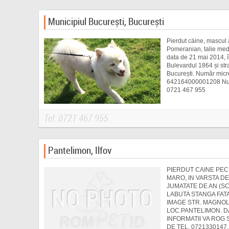
Municipiul București, București
Pierdut câine, mascul 
Pomeranian, talie medi
data de 21 mai 2014, în
Bulevardul 1864 și stra
București. Număr micr
642164000001208 Num
0721 467 955
Tel: 0721 467 955
Pantelimon, Ilfov
PIERDUT CAINE PE
MARO, IN VARSTA DE
JUMATATE DE AN (S
LABUTA STANGA FATA
IMAGE STR. MAGNOLI
LOC.PANTELIMON. D
INFORMATII VA ROG 
DE TEL. 0721330147.