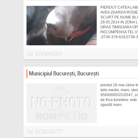
PIERDUT CATEA LA
AVEA ZGARDA ROSIE
SCURT PE NUME BL
29.05.2014 IN ZONA
ORAS TIMISOARA OF
RECOMPENSA TEL 07
,0736-378-616,0736-
Tel: 0769044391
Municipiul București, București
pierdut 26 mai câine 
talie medie, maro, steri
956000003310547, zona
de frica tunetelor. est
zgardă maro.
Tel: 0720102777