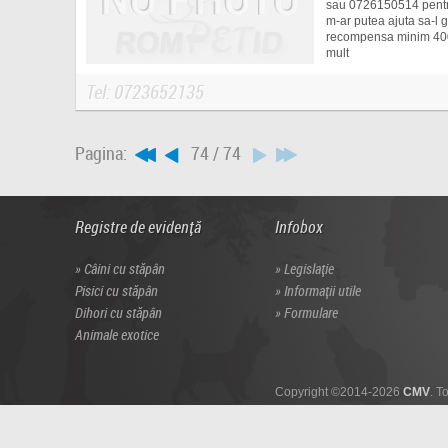
sau 0726150514 pentru
m-ar putea ajuta sa-l 
recompensa minim 40
mult
Tel: 0723652135
Pagina:
74 / 74
Registre de evidență
Infobox
Câini cu stăpân
Legislație
Pisici cu stăpân
Informații utile
Dihori cu stăpân
Formulare
Animale exotice
Copyright ©2014-2026
CMV
. T