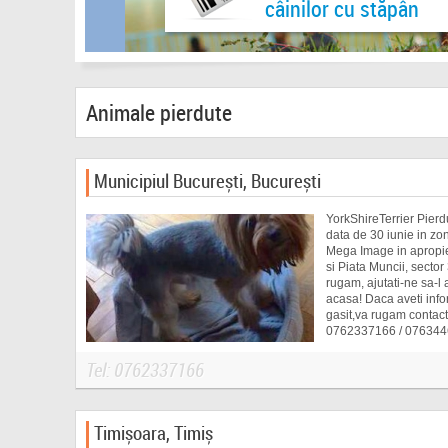
câinilor cu stăpân
Animale pierdute
Municipiul București, București
YorkShireTerrier Pierdu
data de 30 iunie in 
Mega Image in apropi
si Piata Muncii, sect
rugam, ajutati-ne sa-l
acasa! Daca aveti infor
gasit,va rugam contacta
0762337166 / 07634
Tel: 0762337166
Timișoara, Timiș