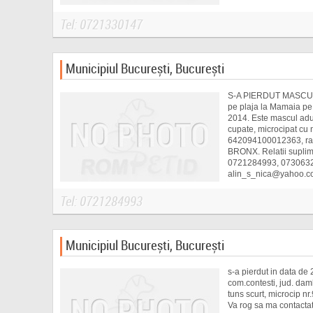
Tel: 0721330147
Municipiul București, București
S-A PIERDUT MASC
pe plaja la Mamaia pe
2014. Este mascul adul
cupate, microcipat cu
642094100012363, ra
BRONX. Relatii suplime
0721284993, 0730632
alin_s_nica@yahoo.c
ALIN
Tel: 0721284993
Municipiul București, București
s-a pierdut in data de
com.contesti, jud. dam
tuns scurt, microcip 
Va rog sa ma contacta